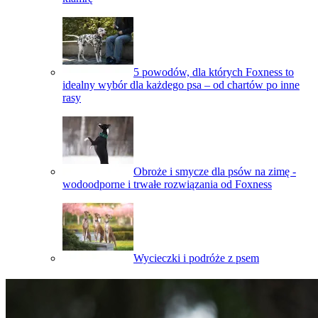
5 powodów, dla których Foxness to
idealny wybór dla każdego psa – od chartów po inne
rasy
Obroże i smycze dla psów na zimę -
wodoodporne i trwałe rozwiązania od Foxness
Wycieczki i podróże z psem