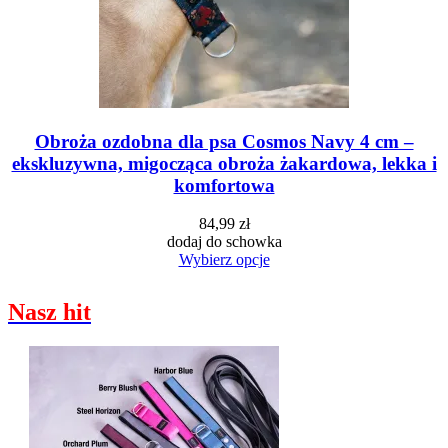
Obroża ozdobna dla psa Cosmos Navy 4 cm –
ekskluzywna, migocząca obroża żakardowa, lekka i
komfortowa
84,99 zł
dodaj do schowka
Wybierz opcje
Nasz hit