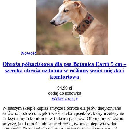
Nowość
Obroża półzaciskowa dla psa Botanica Earth 5 cm –
szeroka obroża ozdobna w roślinny wzór, miękka i
komfortowa
94,99 zł
dodaj do schowka
Wybierz opcje
W naszym sklepie kupisz smycze i obroże dla psów dedykowane
zarówno hodowcom, jak i właścicielom psiaków, którym zależy na
maksymalnym komforcie w trakcie spacerów. Oferujemy zarówno
smycze, jak i obroże lub same obróżki, tworząc niepowtarzalne
wyprawki. Bez względu na to, czy masz dorosłe charty, czy też