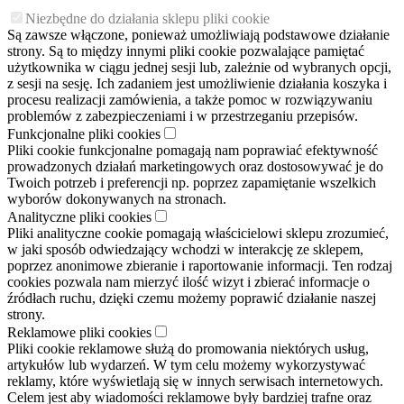
Niezbędne do działania sklepu pliki cookie
Są zawsze włączone, ponieważ umożliwiają podstawowe działanie
strony. Są to między innymi pliki cookie pozwalające pamiętać
użytkownika w ciągu jednej sesji lub, zależnie od wybranych opcji,
z sesji na sesję. Ich zadaniem jest umożliwienie działania koszyka i
procesu realizacji zamówienia, a także pomoc w rozwiązywaniu
problemów z zabezpieczeniami i w przestrzeganiu przepisów.
Funkcjonalne pliki cookies
Pliki cookie funkcjonalne pomagają nam poprawiać efektywność
prowadzonych działań marketingowych oraz dostosowywać je do
Twoich potrzeb i preferencji np. poprzez zapamiętanie wszelkich
wyborów dokonywanych na stronach.
Analityczne pliki cookies
Pliki analityczne cookie pomagają właścicielowi sklepu zrozumieć,
w jaki sposób odwiedzający wchodzi w interakcję ze sklepem,
poprzez anonimowe zbieranie i raportowanie informacji. Ten rodzaj
cookies pozwala nam mierzyć ilość wizyt i zbierać informacje o
źródłach ruchu, dzięki czemu możemy poprawić działanie naszej
strony.
Reklamowe pliki cookies
Pliki cookie reklamowe służą do promowania niektórych usług,
artykułów lub wydarzeń. W tym celu możemy wykorzystywać
reklamy, które wyświetlają się w innych serwisach internetowych.
Celem jest aby wiadomości reklamowe były bardziej trafne oraz