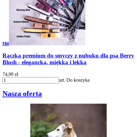
Hit
Rączka premium do smyczy z nubuku dla psa Berry
Blush - elegancka, miękka i lekka
74,99 zł
szt.
Do koszyka
Nasza oferta