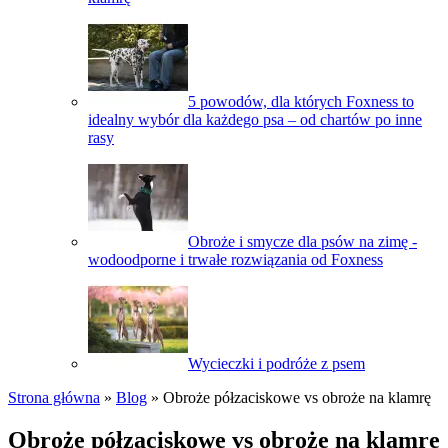
5 powodów, dla których Foxness to
idealny wybór dla każdego psa – od chartów po inne
rasy
Obroże i smycze dla psów na zimę -
wodoodporne i trwałe rozwiązania od Foxness
Wycieczki i podróże z psem
Strona główna
»
Blog
»
Obroże półzaciskowe vs obroże na klamrę
Obroże półzaciskowe vs obroże na klamrę