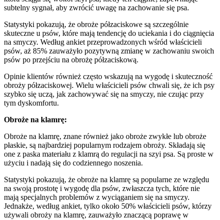
subtelny sygnał, aby zwrócić uwagę na zachowanie się psa.
Statystyki pokazują, że obroże półzaciskowe są szczególnie
skuteczne u psów, które mają tendencję do uciekania i do ciągnięcia
na smyczy. Według ankiet przeprowadzonych wśród właścicieli
psów, aż 85% zauważyło pozytywną zmianę w zachowaniu swoich
psów po przejściu na obrożę półzaciskową.
Opinie klientów również często wskazują na wygodę i skuteczność
obroży półzaciskowej. Wielu właścicieli psów chwali się, że ich psy
szybko się uczą, jak zachowywać się na smyczy, nie czując przy
tym dyskomfortu.
Obroże na klamrę:
Obroże na klamrę, znane również jako obroże zwykłe lub obroże
płaskie, są najbardziej popularnym rodzajem obroży. Składają się
one z paska materiału z klamrą do regulacji na szyi psa. Są proste w
użyciu i nadają się do codziennego noszenia.
Statystyki pokazują, że obroże na klamrę są popularne ze względu
na swoją prostotę i wygodę dla psów, zwłaszcza tych, które nie
mają specjalnych problemów z wyciąganiem się na smyczy.
Jednakże, według ankiet, tylko około 50% właścicieli psów, którzy
używali obroży na klamrę, zauważyło znaczącą poprawę w