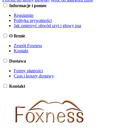
Informacje i pomoc
Regulamin
Polityka prywatności
Jak zmierzyć obwód szyi i glowy psa
O firmie
Zespół Foxness
Kontakt
Dostawa
Formy płatności
Czas i koszty dostawy
Kontakt