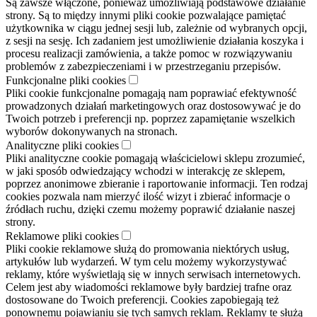
Są zawsze włączone, ponieważ umożliwiają podstawowe działanie
strony. Są to między innymi pliki cookie pozwalające pamiętać
użytkownika w ciągu jednej sesji lub, zależnie od wybranych opcji,
z sesji na sesję. Ich zadaniem jest umożliwienie działania koszyka i
procesu realizacji zamówienia, a także pomoc w rozwiązywaniu
problemów z zabezpieczeniami i w przestrzeganiu przepisów.
Funkcjonalne pliki cookies
Pliki cookie funkcjonalne pomagają nam poprawiać efektywność
prowadzonych działań marketingowych oraz dostosowywać je do
Twoich potrzeb i preferencji np. poprzez zapamiętanie wszelkich
wyborów dokonywanych na stronach.
Analityczne pliki cookies
Pliki analityczne cookie pomagają właścicielowi sklepu zrozumieć,
w jaki sposób odwiedzający wchodzi w interakcję ze sklepem,
poprzez anonimowe zbieranie i raportowanie informacji. Ten rodzaj
cookies pozwala nam mierzyć ilość wizyt i zbierać informacje o
źródłach ruchu, dzięki czemu możemy poprawić działanie naszej
strony.
Reklamowe pliki cookies
Pliki cookie reklamowe służą do promowania niektórych usług,
artykułów lub wydarzeń. W tym celu możemy wykorzystywać
reklamy, które wyświetlają się w innych serwisach internetowych.
Celem jest aby wiadomości reklamowe były bardziej trafne oraz
dostosowane do Twoich preferencji. Cookies zapobiegają też
ponownemu pojawianiu się tych samych reklam. Reklamy te służą