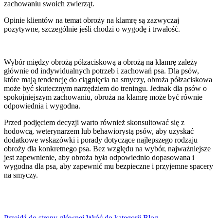
zachowaniu swoich zwierząt.
Opinie klientów na temat obroży na klamrę są zazwyczaj
pozytywne, szczególnie jeśli chodzi o wygodę i trwałość.
Wybór między obrożą półzaciskową a obrożą na klamrę zależy
głównie od indywidualnych potrzeb i zachowań psa. Dla psów,
które mają tendencję do ciągnięcia na smyczy, obroża półzaciskowa
może być skutecznym narzędziem do treningu. Jednak dla psów o
spokojniejszym zachowaniu, obroża na klamrę może być równie
odpowiednia i wygodna.
Przed podjęciem decyzji warto również skonsultować się z
hodowcą, weterynarzem lub behawiorystą psów, aby uzyskać
dodatkowe wskazówki i porady dotyczące najlepszego rodzaju
obroży dla konkretnego psa. Bez względu na wybór, najważniejsze
jest zapewnienie, aby obroża była odpowiednio dopasowana i
wygodna dla psa, aby zapewnić mu bezpieczne i przyjemne spacery
na smyczy.
Przejdź do strony głównej
Wróć do kategorii Blog